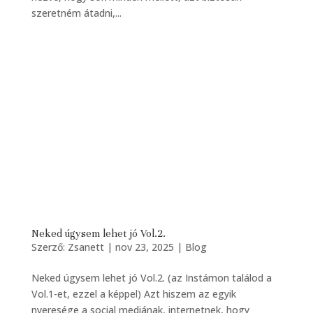
szeretném átadni,...
Neked úgysem lehet jó Vol.2.
Szerző:
Zsanett
|
nov 23, 2025
|
Blog
Neked úgysem lehet jó Vol.2. (az Instámon találod a
Vol.1-et, ezzel a képpel) Azt hiszem az egyik
nyeresége a social mediának, internetnek, hogy