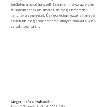
területén a belső hangod? Szerintem nehéz az elején
felismerni ennek az ismerős, de mégis ismeretlen
hangnak a csengését. Úgy gondolom ezzel a hanggal
születünk, mégis sok embernél annyira elhalkul a külső
zajtól, hogy talán...
Megérkezés a szalonodba
Szerző:
Zsanett
|
júl 14, 2025
|
Blog