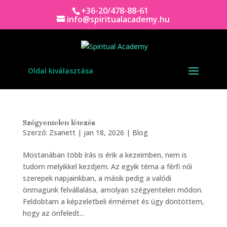
+36-20/478-88-61
info@spiritualacademy.hu
Oldal kiválasztása
Szégyentelen létezés
Szerző:
Zsanett
|
jan 18, 2026
|
Blog
Mostanában több írás is érik a kezeimben, nem is
tudom melyikkel kezdjem. Az egyik téma a férfi női
szerepek napjainkban, a másik pedig a valódi
önmagunk felvállalása, amolyan szégyentelen módon.
Feldobtam a képzeletbeli érmémet és úgy döntöttem,
hogy az önfeledt...