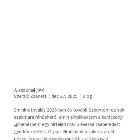
A szakmai jövő
Szerző:
Zsanett
|
dec 27, 2025
|
Blog
Sminktetoválás 2026-ban és tovább Szerintem ez sok
szakmára ráhúzható, amin elmélkedtem a karácsonyi
„pihenésben” egy hirtelen már 5 évessé cseperedett
gyerkőc mellett. Olykor elmélázok a cuki kis arcát
nézve, hogy sok minden mellett, azt biztosan