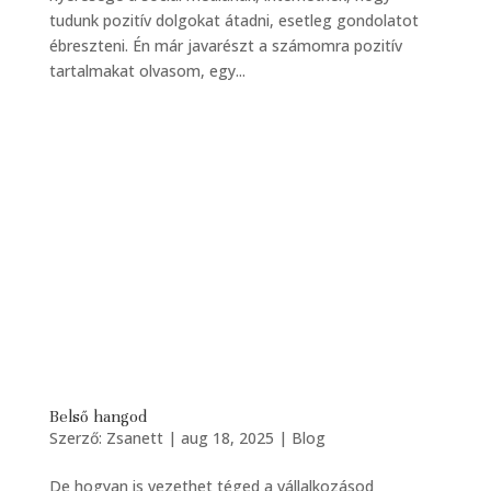
tudunk pozitív dolgokat átadni, esetleg gondolatot
ébreszteni. Én már javarészt a számomra pozitív
tartalmakat olvasom, egy...
Belső hangod
Szerző:
Zsanett
|
aug 18, 2025
|
Blog
De hogyan is vezethet téged a vállalkozásod