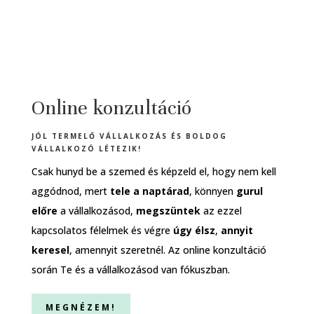
Online konzultáció
JÓL TERMELŐ VÁLLALKOZÁS ÉS BOLDOG
VÁLLALKOZÓ LÉTEZIK!
Csak hunyd be a szemed és képzeld el, hogy nem kell
aggódnod, mert
tele a naptárad
, könnyen
gurul
előre
a vállalkozásod,
megszüntek
az ezzel
kapcsolatos félelmek és végre
úgy élsz
,
annyit
keresel
, amennyit szeretnél. Az online konzultáció
során Te és a vállalkozásod van fókuszban.
MEGNÉZEM!