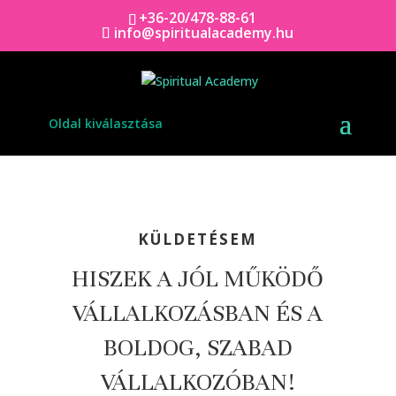
+36-20/478-88-61
info@spiritualacademy.hu
Oldal kiválasztása
KÜLDETÉSEM
HISZEK A JÓL MŰKÖDŐ
VÁLLALKOZÁSBAN ÉS A
BOLDOG, SZABAD
VÁLLALKOZÓBAN!