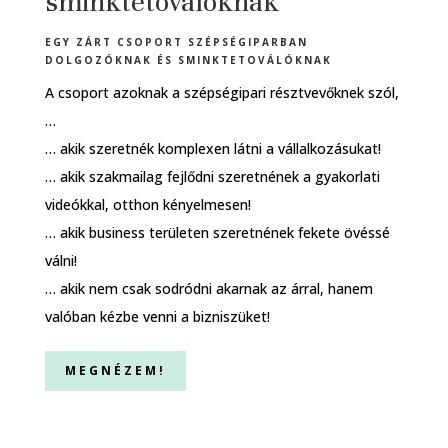
sminktetoválóknak
EGY ZÁRT CSOPORT SZÉPSÉGIPARBAN
DOLGOZÓKNAK ÉS SMINKTETOVÁLÓKNAK
A csoport azoknak a szépségipari résztvevőknek szól,
…
… akik szeretnék komplexen látni a vállalkozásukat!
… akik szakmailag fejlődni szeretnének a gyakorlati
videókkal, otthon kényelmesen!
… akik business területen szeretnének fekete övéssé
válni!
… akik nem csak sodródni akarnak az árral, hanem
valóban kézbe venni a bizniszüket!
MEGNÉZEM!