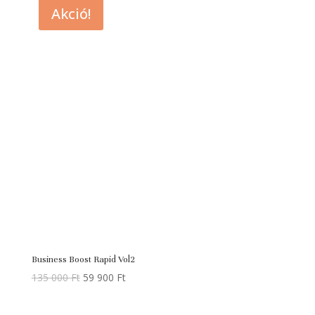
Akció!
Business Boost Rapid Vol2
Original
Current
135 000
Ft
59 900
Ft
price
price
was:
is: