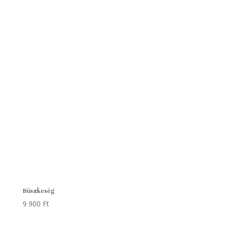
135
59
000 Ft.
900 Ft.
Büszkeség
9 900
Ft