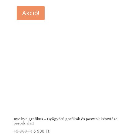
Akció!
Bye bye grafikus – Gyögyörű grafikák és posztok készítése
percek alatt
Original
Current
15 900
Ft
6 900
Ft