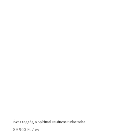
price
price
was:
is:
15
6
900 Ft.
900 Ft.
Éves tagság a Spiritual Business tudástárba
89 900
Ft
/ év