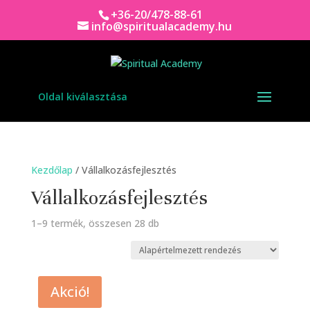
+36-20/478-88-61
info@spiritualacademy.hu
Oldal kiválasztása
Kezdőlap
/ Vállalkozásfejlesztés
Vállalkozásfejlesztés
1–9 termék, összesen 28 db
Akció!