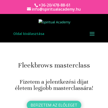
+36-20/478-88-61
info@spiritualacademy.hu
Oldal kiválasztása
Fleekbrows masterclass
Fizetem a jelentkezési díjat
életem legjobb masterclassára!
BEFIZETEM AZ ELŐLEGET